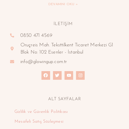
DEVAMINI OKU »
İLETİŞİM
0850 471 4569
Oruçreis Mah. Teksttilkent Ticaret Merkezi G1
Blok No: 102 Esenler - İstanbul
info@glowingup.com.tr
ALT SAYFALAR
Gizlilik ve Güvenlik Politikası
Mesafeli Satış Sözleşmesi