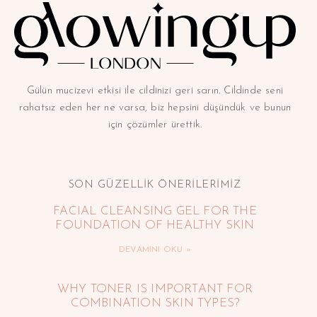
Gülün mucizevi etkisi ile cildinizi geri sarın. Cildinde seni
rahatsız eden her ne varsa, biz hepsini düşündük ve bunun
için çözümler ürettik.
SON GÜZELLİK ÖNERİLERİMİZ
FACIAL CLEANSING GEL FOR THE
FOUNDATION OF HEALTHY SKIN
DEVAMINI OKU »
WHY TONER IS IMPORTANT FOR
COMBINATION SKIN TYPES?