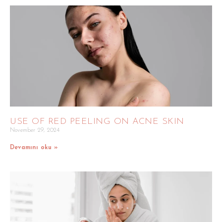
USE OF RED PEELING ON ACNE SKIN
November 29, 2024
Devamını oku »