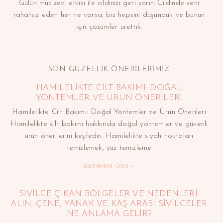
Gülün mucizevi etkisi ile cildinizi geri sarın. Cildinde seni
rahatsız eden her ne varsa, biz hepsini düşündük ve bunun
için çözümler ürettik.
SON GÜZELLİK ÖNERİLERİMİZ
HAMILELIKTE CILT BAKIMI: DOĞAL
YÖNTEMLER VE ÜRÜN ÖNERILERI
Hamilelikte Cilt Bakımı: Doğal Yöntemler ve Ürün Önerileri
Hamilelikte cilt bakımı hakkında doğal yöntemler ve güvenli
ürün önerilerini keşfedin. Hamilelikte siyah noktaları
temizlemek, yüz temizleme
DEVAMINI OKU »
SIVILCE ÇIKAN BÖLGELER VE NEDENLERI:
ALIN, ÇENE, YANAK VE KAŞ ARASI SIVILCELER
NE ANLAMA GELIR?