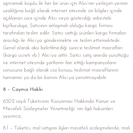
aşmamak koşulu ile her bir ürün için Alıcı’nın yerleşim yerinin
uzaklığına bağlı olarak internet sitesinde ön bilgiler içinde
açıklanan süre içinde Alıcı veya gösterdiği adresteki
kişi/kuruluşa, Satıcının anlaşmalı olduğu kargo firması
tarafından teslim edilir. Satıcı sattığı ürünleri kargo firmaları
aracılığı ile Alıcı’ya göndermekte ve teslim ettirmektedir.
Genel olarak aksi belirtilmediği sürece teslimat masrafları
(kargo ücreti vb.) Alıcı’ya aittir. Satıcı satış anında yürüttüğü
ve internet sitesinde şartlarını ilan ettiği kampanyaların
sonucuna bağlı olarak söz konusu teslimat masraflarının
tamamını ya da bir kısmını Alıcı’ya yansıtmayabilir.
8 – Cayma Hakkı
6502 sayılı Tüketicinin Korunması Hakkında Kanun ve
Mesafeli Sözleşmeler Yönetmeliği’ nin ilgili hükümleri
uyarınca;
8.1 – Tüketici; mal satışına ilişkin mesafeli sözleşmelerde, malı