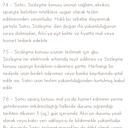
7.4 – Satıcı, Sözleşme konusu ürünün sağlam, eksiksiz,
siparişte belirtilen niteliklere uygun olarak teslim
edilmesinden sorumludur. Haklı bir sebebe dayanmak
şartıyla Satıcı, Sözleşme ’den doğan ifa yükümlülüğünün
süresi dolmadan, Alıcı’ya eşit kalite ve fiyatta mal veya
hizmet tedarik edebilir.
7.5 – Sözleşme konusu ürünün teslimatı için işbu
Sözleşme’nin elektronik ortamda teyit edilmesi ve Sözleşme
konusu siparişin bedelinin ödenmesi şarttır. Herhangi bir
nedenle ürün bedeli ödenmez veya banka kayıtlarında iptal
edilir ise, Satıcı ürün teslimi yükümlülüğünden kurtulmuş kabul
edilir.
7.6 – Satıcı sipariş konusu mal ya da hizmet ediminin yerine
getirilmesinin imkânsızlaştığı hallerde durumu öğrendiği
tarihten itibaren 3 (üç) gün içerisinde Alıcı’ya durumu yazılı
olarak veya kalıcı veri saklayıcısı ile bildirmekle yükümlüdür.
Bu durumda Satıcı teslimat masrafları da dâhil olmak üzere