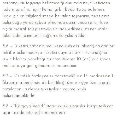
herhangi bir taşıyıcıyı belirtmediği durumda ise, tüketiciden
iade masrafına ilişkin herhangi bir bedel talep edilemez.
İade için ön bilgilendirmede belirtilen taşıyıcının, tüketicinin
bulunduğu yerde şubesi olmaması durumunda satıcı, ilave
hiçbir masraf talep etmeksizin iade edilmek istenen malın
tüketiciden alınmasını sağlamakla yükümlüdür.
8.6 – Tüketici, satıcının malı kendisinin geri alacağına dair bir
teklifte bulunmadıkça, tüketici cayma hakkını kullandığına
ilişkin bildirimi yönelttiği tarihten itibaren 10 (on) gün içinde
malı satıcıya geri göndermek zorundadır.
8.7 – Mesafeli Sözleşmeler Yönetmeliği’nin 15. maddesinin 1.
fıkrasının a bendinde de belirtildiği üzere kişiye özel olarak
hazırlanan ürünlerde tüketicilerin cayma hakkı
bulunmamaktadır.
8.8 – ”Kargoya Verildi” statüsündeki siparişler kargo teslimat
aşamasında iptal edilememektedir.