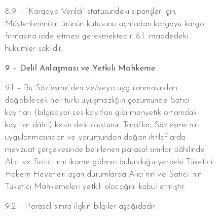
8.9 – “Kargoya Verildi” statüsündeki siparişler için,
Müşterilerimizin ürünün kutusunu açmadan kargoyu kargo
firmasına iade etmesi gerekmektedir. 8.1. maddedeki
hükümler saklıdır.
9 – Delil Anlaşması ve Yetkili Mahkeme
9.1 – Bu Sözleşme‘den ve/veya uygulanmasından
doğabilecek her türlü uyuşmazlığın çözümünde Satıcı
kayıtları (bilgisayar-ses kayıtları gibi manyetik ortamdaki
kayıtlar dâhil) kesin delil oluşturur. Taraflar, Sözleşme’nin
uygulanmasından ve yorumundan doğan ihtilaflarda
mevzuat çerçevesinde belirlenen parasal sınırlar dâhilinde
Alıcı ve Satıcı ’nın ikametgâhının bulunduğu yerdeki Tüketici
Hakem Heyetleri aşan durumlarda Alıcı’nın ve Satıcı ‘nın
Tüketici Mahkemeleri yetkili olacağını kabul etmiştir.
9.2 – Parasal sınıra ilişkin bilgiler aşağıdadır: