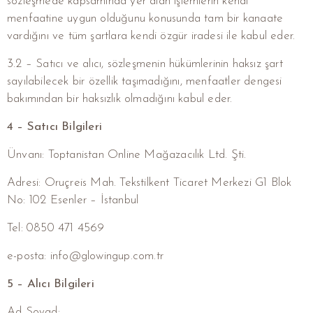
sözleşmede kapsamında yer alan işlemlerin kendi
menfaatine uygun olduğunu konusunda tam bir kanaate
vardığını ve tüm şartlara kendi özgür iradesi ile kabul eder.
3.2 – Satıcı ve alıcı, sözleşmenin hükümlerinin haksız şart
sayılabilecek bir özellik taşımadığını, menfaatler dengesi
bakımından bir haksızlık olmadığını kabul eder.
4 – Satıcı Bilgileri
Ünvanı: Toptanistan Online Mağazacılık Ltd. Şti.
Adresi: Oruçreis Mah. Tekstilkent Ticaret Merkezi G1 Blok
No: 102 Esenler – İstanbul
Tel: 0850 471 4569
e-posta: info@glowingup.com.tr
5 – Alıcı Bilgileri
Ad Soyad: