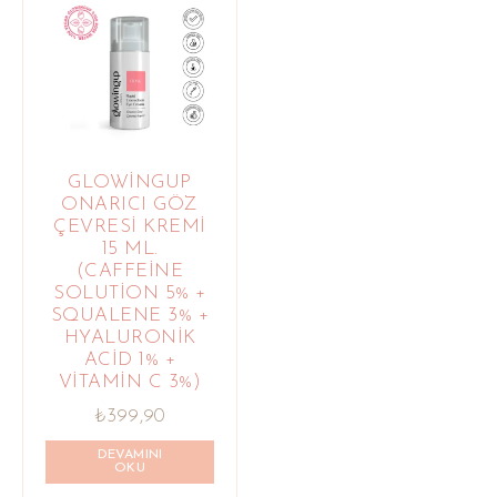
GLOWINGUP
ONARICI GÖZ
ÇEVRESI KREMI
15 ML.
(CAFFEINE
SOLUTION 5% +
SQUALENE 3% +
HYALURONIK
ACID 1% +
VITAMIN C 3%)
₺
399,90
DEVAMINI
OKU