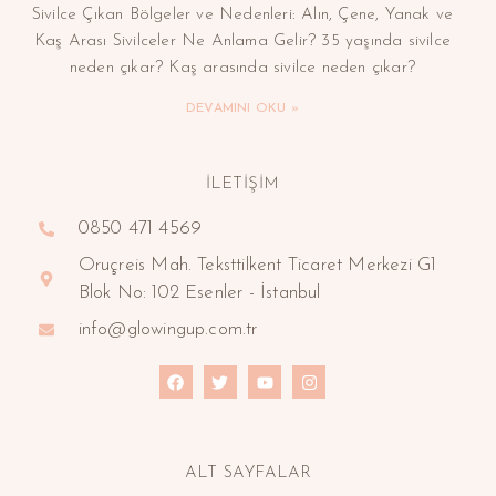
Sivilce Çıkan Bölgeler ve Nedenleri: Alın, Çene, Yanak ve
Kaş Arası Sivilceler Ne Anlama Gelir? 35 yaşında sivilce
neden çıkar? Kaş arasında sivilce neden çıkar?
DEVAMINI OKU »
İLETİŞİM
0850 471 4569
Oruçreis Mah. Teksttilkent Ticaret Merkezi G1
Blok No: 102 Esenler - İstanbul
info@glowingup.com.tr
ALT SAYFALAR