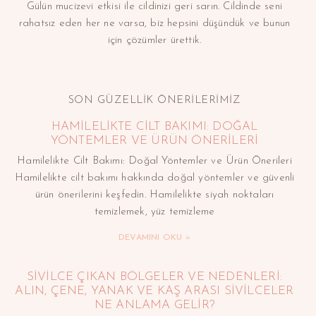
Gülün mucizevi etkisi ile cildinizi geri sarın. Cildinde seni
rahatsız eden her ne varsa, biz hepsini düşündük ve bunun
için çözümler ürettik.
SON GÜZELLİK ÖNERİLERİMİZ
HAMILELIKTE CILT BAKIMI: DOĞAL
YÖNTEMLER VE ÜRÜN ÖNERILERI
Hamilelikte Cilt Bakımı: Doğal Yöntemler ve Ürün Önerileri
Hamilelikte cilt bakımı hakkında doğal yöntemler ve güvenli
ürün önerilerini keşfedin. Hamilelikte siyah noktaları
temizlemek, yüz temizleme
DEVAMINI OKU »
SIVILCE ÇIKAN BÖLGELER VE NEDENLERI:
ALIN, ÇENE, YANAK VE KAŞ ARASI SIVILCELER
NE ANLAMA GELIR?