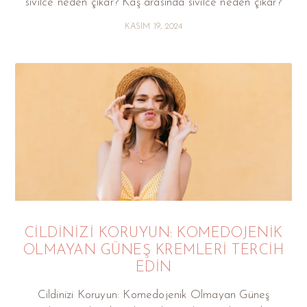
sivilce neden çıkar? Kaş arasında sivilce neden çıkar?
KASIM 19, 2024
CILDINIZI KORUYUN: KOMEDOJENIK
OLMAYAN GÜNEŞ KREMLERI TERCIH
EDIN
Cildinizi Koruyun: Komedojenik Olmayan Güneş