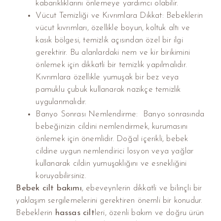
kabarıklıklarını önlemeye yardımcı olabilir.
Vücut Temizliği ve Kıvrımlara Dikkat: Bebeklerin
vücut kıvrımları, özellikle boyun, koltuk altı ve
kasık bölgesi, temizlik açısından özel bir ilgi
gerektirir. Bu alanlardaki nem ve kir birikimini
önlemek için dikkatli bir temizlik yapılmalıdır.
Kıvrımlara özellikle yumuşak bir bez veya
pamuklu çubuk kullanarak nazikçe temizlik
uygulanmalıdır.
Banyo Sonrası Nemlendirme: Banyo sonrasında
bebeğinizin cildini nemlendirmek, kurumasını
önlemek için önemlidir. Doğal içerikli, bebek
cildine uygun nemlendirici losyon veya yağlar
kullanarak cildin yumuşaklığını ve esnekliğini
koruyabilirsiniz.
Bebek cilt bakımı
, ebeveynlerin dikkatli ve bilinçli bir
yaklaşım sergilemelerini gerektiren önemli bir konudur.
Bebeklerin
hassas cilt
leri, özenli bakım ve doğru ürün