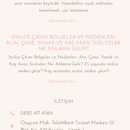
ürün önerilerini keşfedin. Hamilelikte siyah noktaları
temizlemek, yüz temizleme
DEVAMINI OKU »
SIVILCE ÇIKAN BÖLGELER VE NEDENLERI:
ALIN, ÇENE, YANAK VE KAŞ ARASI SIVILCELER
NE ANLAMA GELIR?
Sivilce Çıkan Bölgeler ve Nedenleri: Alın, Çene, Yanak ve
Kaş Arası Sivilceler Ne Anlama Gelir? 35 yaşında sivilce
neden çıkar? Kaş arasında sivilce neden çıkar?
DEVAMINI OKU »
İLETİŞİM
0850 471 4569
Oruçreis Mah. Teksttilkent Ticaret Merkezi G1