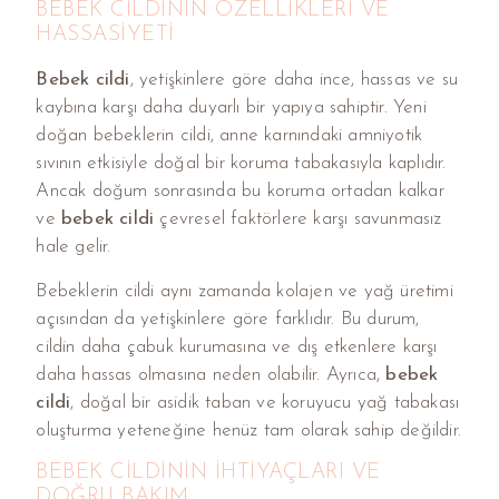
BEBEK CILDININ ÖZELLIKLERI VE
HASSASIYETI
Bebek cildi
, yetişkinlere göre daha ince, hassas ve su
kaybına karşı daha duyarlı bir yapıya sahiptir. Yeni
doğan bebeklerin cildi, anne karnındaki amniyotik
sıvının etkisiyle doğal bir koruma tabakasıyla kaplıdır.
Ancak doğum sonrasında bu koruma ortadan kalkar
ve
bebek cildi
çevresel faktörlere karşı savunmasız
hale gelir.
Bebeklerin cildi aynı zamanda kolajen ve yağ üretimi
açısından da yetişkinlere göre farklıdır. Bu durum,
cildin daha çabuk kurumasına ve dış etkenlere karşı
daha hassas olmasına neden olabilir. Ayrıca,
bebek
cildi
, doğal bir asidik taban ve koruyucu yağ tabakası
oluşturma yeteneğine henüz tam olarak sahip değildir.
BEBEK CILDININ İHTIYAÇLARI VE
DOĞRU BAKIM