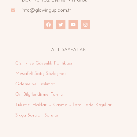
Blok No: 102 Esenler - İstanbul
info@glowingup.com.tr
ALT SAYFALAR
Gizlilik ve Güvenlik Politikası
Mesafeli Satış Sözleşmesi
Ödeme ve Teslimat
Ön Bilgilendirme Formu
Tüketici Hakları – Cayma – İptal İade Koşulları
Sıkça Sorulan Sorular