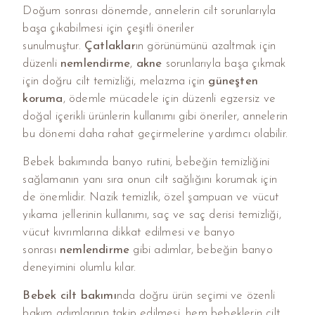
Doğum sonrası dönemde, annelerin cilt sorunlarıyla
başa çıkabilmesi için çeşitli öneriler
sunulmuştur.
Çatlaklar
ın görünümünü azaltmak için
düzenli
nemlendirme
,
akne
sorunlarıyla başa çıkmak
için doğru cilt temizliği, melazma için
güneşten
koruma
, ödemle mücadele için düzenli egzersiz ve
doğal içerikli ürünlerin kullanımı gibi öneriler, annelerin
bu dönemi daha rahat geçirmelerine yardımcı olabilir.
Bebek bakımında banyo rutini, bebeğin temizliğini
sağlamanın yanı sıra onun cilt sağlığını korumak için
de önemlidir. Nazik temizlik, özel şampuan ve vücut
yıkama jellerinin kullanımı, saç ve saç derisi temizliği,
vücut kıvrımlarına dikkat edilmesi ve banyo
sonrası
nemlendirme
gibi adımlar, bebeğin banyo
deneyimini olumlu kılar.
Bebek cilt bakımı
nda doğru ürün seçimi ve özenli
bakım adımlarının takip edilmesi, hem bebeklerin cilt