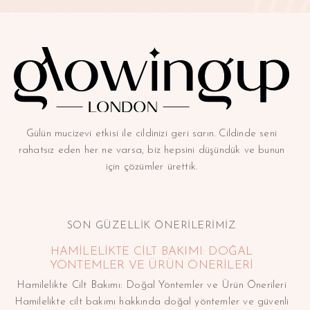
Gülün mucizevi etkisi ile cildinizi geri sarın. Cildinde seni
rahatsız eden her ne varsa, biz hepsini düşündük ve bunun
için çözümler ürettik.
SON GÜZELLİK ÖNERİLERİMİZ
HAMILELIKTE CILT BAKIMI: DOĞAL
YÖNTEMLER VE ÜRÜN ÖNERILERI
Hamilelikte Cilt Bakımı: Doğal Yöntemler ve Ürün Önerileri
Hamilelikte cilt bakımı hakkında doğal yöntemler ve güvenli