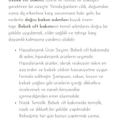
Bebek cilt bakımı
, özenli ve hassas bir yaklaşım
gerektiren bir süreçtir. Yenidoğanların cildi, doğumdan
sonra dış etkenlere karşı savunmasız hale gelir, bu
nedenle
doğru bakım adımları
büyük önem
taşır.
Bebek cilt bakımı
nın temel adımlarını doğru bir
şekilde uygulamak, cildin sağlıklı ve tahrişe karşı
dayanıklı kalmasına yardımcı olabilir.
Hipoalerjenik Ürün Seçimi: Bebek cilt bakımında
ilk adım, hipoalerjenik ürünlerin seçimidir.
Hipoalerjenik ürünler, alerjik reaksiyon riskini en
aza indirir ve bebek cildinin hassasiyetine uygun
formüle edilmiştir. Şampuan, sabun, losyon ve
bebek yağları gibi ürünlerin içeriği dikkatlice
incelenmeli ve zararlı kimyasallar
içermediğinden emin olunmalıdır.
Nazik Temizlik: Bebek cilt bakımında temizlik,
nazik ve dikkatli bir şekilde yapılmalıdır.
Bebeğinizi her gün banyo yaptırmak yerine,