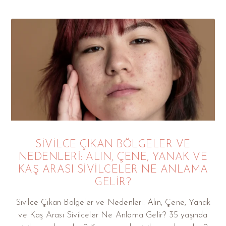
SIVILCE ÇIKAN BÖLGELER VE
NEDENLERI: ALIN, ÇENE, YANAK VE
KAŞ ARASI SIVILCELER NE ANLAMA
GELIR?
Sivilce Çıkan Bölgeler ve Nedenleri: Alın, Çene, Yanak
ve Kaş Arası Sivilceler Ne Anlama Gelir? 35 yaşında