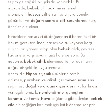
seçimiyle sağlıklı bir şekilde korunabilir. Bu
makalede,
bebek cilt bakımı
nın temel
prensipleri,
hassas cilt
le ilgili sorunlara yönelik
çözümler ve
doğum sonrası cilt sorunları
na karşı
öneriler ele alındı.
Bebeklerin hassas cildi, doğumdan itibaren özel bir
bakım gerektirir. İnce, hassas ve su kaybına karşı
duyarlı bir yapıya sahip olan
bebek cildi
, çevresel
faktörlere karşı savunmasız hale gelebilir. Bu
nedenle,
bebek cilt bakımı
nda temel adımların
doğru bir şekilde uygulanması
önemlidir.
Hipoalerjenik ürünler
in tercih
edilmesi,
paraben ve alkol içermeyen ürünler
in
seçilmesi,
doğal ve organik içerikler
in kullanılması,
yumuşak temizlik,
nemlendirme
,
güneşten
koruma
ve
temiz hava
sağlama gibi adımlar,
bebek
cildi
nin sağlığını korumak için kritik öneme sahiptir.