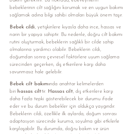
bakım gerektirir. Bu noktada, ebeveynlerin
bebeklerinin cilt sağlığını korumak ve en uygun bakımı
sağlamak adına bilgi sahibi olmaları büyük önem taşır.
Bebek cildi
, yetişkinlere kıyasla daha ince, hassas ve
narin bir yapıya sahiptir. Bu nedenle, doğru cilt bakımı
rutini oluşturmak, bebeklerin sağlıklı bir cilde sahip
olmalarına yardımcı olabilir. Bebeklerin cildi,
doğumdan sonra çevresel faktörlere uyum sağlama
sürecinden geçerken, dış etkenlere karşı daha
savunmasız hale gelebilir.
Bebek cilt bakımı
nda anahtar kelimelerden
biri
hassas cilt
tir.
Hassas cilt
, dış etkenlere karşı
daha fazla tepki gösterebilecek bir durumu ifade
eder ve bu durum bebekler için oldukça yaygındır.
Bebeklerin cildi, özellikle ilk aylarda, doğum sonrası
adaptasyon sürecinde kuruma, soyulma gibi etkilerle
karşılaşabilir. Bu durumda, doğru bakım ve ürün