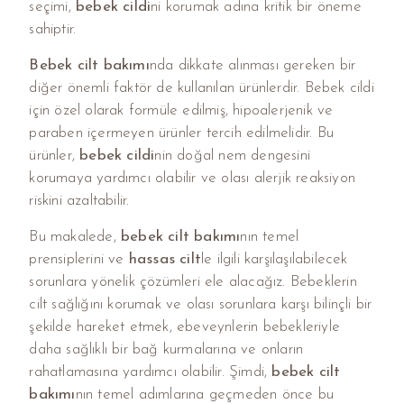
seçimi,
bebek cildi
ni korumak adına kritik bir öneme
sahiptir.
Bebek cilt bakımı
nda dikkate alınması gereken bir
diğer önemli faktör de kullanılan ürünlerdir. Bebek cildi
için özel olarak formüle edilmiş, hipoalerjenik ve
paraben içermeyen ürünler tercih edilmelidir. Bu
ürünler,
bebek cildi
nin doğal nem dengesini
korumaya yardımcı olabilir ve olası alerjik reaksiyon
riskini azaltabilir.
Bu makalede,
bebek cilt bakımı
nın temel
prensiplerini ve
hassas cilt
le ilgili karşılaşılabilecek
sorunlara yönelik çözümleri ele alacağız. Bebeklerin
cilt sağlığını korumak ve olası sorunlara karşı bilinçli bir
şekilde hareket etmek, ebeveynlerin bebekleriyle
daha sağlıklı bir bağ kurmalarına ve onların
rahatlamasına yardımcı olabilir. Şimdi,
bebek cilt
bakımı
nın temel adımlarına geçmeden önce bu