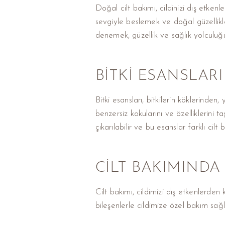
Doğal cilt bakımı, cildinizi dış etken
sevgiyle beslemek ve doğal güzellikler
denemek, güzellik ve sağlık yolculuğu
BITKI ESANSLARI
Bitki esansları, bitkilerin köklerinde
benzersiz kokularını ve özelliklerini taş
çıkarılabilir ve bu esanslar farklı cilt
CILT BAKIMINDA
Cilt bakımı, cildimizi dış etkenlerde
bileşenlerle cildimize özel bakım sağla