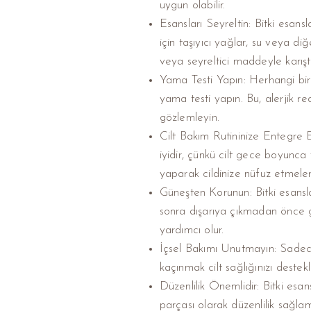
uygun olabilir.
Esansları Seyreltin: Bitki esan
için taşıyıcı yağlar, su veya diğ
veya seyreltici maddeyle karıştı
Yama Testi Yapın: Herhangi bir 
yama testi yapın. Bu, alerjik r
gözlemleyin.
Cilt Bakım Rutininize Entegre Ed
iyidir, çünkü cilt gece boyunca
yaparak cildinize nüfuz etmeler
Güneşten Korunun: Bitki esanslar
sonra dışarıya çıkmadan önce 
yardımcı olur.
İçsel Bakımı Unutmayın: Sadece 
kaçınmak cilt sağlığınızı destekl
Düzenlilik Önemlidir: Bitki esans
parçası olarak düzenlilik sağlam