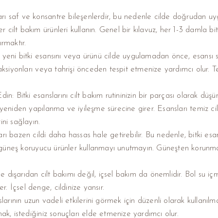
sları saf ve konsantre bileşenlerdir, bu nedenle cilde doğrudan u
er cilt bakım ürünleri kullanın. Genel bir kılavuz, her 1-3 damla bit
rmaktır.
yeni bitki esansını veya ürünü cilde uygulamadan önce, esansı se
eaksiyonları veya tahrişi önceden tespit etmenize yardımcı olur. 
in: Bitki esanslarını cilt bakım rutininizin bir parçası olarak d
 yeniden yapılanma ve iyileşme sürecine girer. Esansları temiz c
ini sağlayın.
ı bazen cildi daha hassas hale getirebilir. Bu nedenle, bitki esan
güneş koruyucu ürünler kullanmayı unutmayın. Güneşten korunma,
dışarıdan cilt bakımı değil, içsel bakım da önemlidir. Bol su iç
er. İçsel denge, cildinize yansır.
larının uzun vadeli etkilerini görmek için düzenli olarak kullanılmas
ak, istediğiniz sonuçları elde etmenize yardımcı olur.