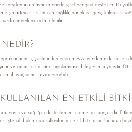
lere karşı korurken aynı zamanda içsel dengeyi destekler. Bu yaklaş
le şımartmaktır. Cildinizin sağlıklı, parlak ve genç kalmasını sağ
nuzda önemli bir adım olabilir.
 NEDIR?
n, yapraklarından, çiçeklerinden veya meyvelerinden elde edilen do
ırlar ve genellikle bitkinin biyokimyasal bileşenlerini yansıtır. Bitki 
 bakım ihtiyaçlarına cevap verebilir.
 KULLANILAN EN ETKILI BITK
n korumanın ve sağlığını desteklemenin temel bir parçasıdır. Bitki
r. İşte cilt bakımında kullanılan en etkili bitki esanslarından bazıl