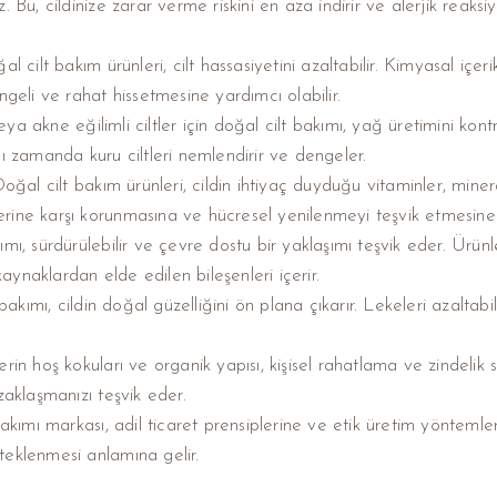
 Bu, cildinize zarar verme riskini en aza indirir ve alerjik reaks
 cilt bakım ürünleri, cilt hassasiyetini azaltabilir. Kimyasal içerikl
geli ve rahat hissetmesine yardımcı olabilir.
a akne eğilimli ciltler için doğal cilt bakımı, yağ üretimini kon
ı zamanda kuru ciltleri nemlendirir ve dengeler.
oğal cilt bakım ürünleri, cildin ihtiyaç duyduğu vitaminler, miner
ilerine karşı korunmasına ve hücresel yenilenmeyi teşvik etmesine
mı, sürdürülebilir ve çevre dostu bir yaklaşımı teşvik eder. Ürün
kaynaklardan elde edilen bileşenleri içerir.
akımı, cildin doğal güzelliğini ön plana çıkarır. Lekeleri azaltabilir
rin hoş kokuları ve organik yapısı, kişisel rahatlama ve zindelik 
zaklaşmanızı teşvik eder.
akımı markası, adil ticaret prensiplerine ve etik üretim yöntemleri
esteklenmesi anlamına gelir.