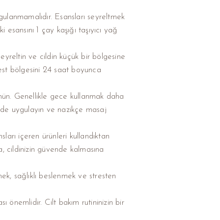
ygulanmamalıdır. Esansları seyreltmek
ki esansını 1 çay kaşığı taşıyıcı yağ
yreltin ve cildin küçük bir bölgesine
Test bölgesini 24 saat boyunca
üşünün. Genellikle gece kullanmak daha
ilde uygulayın ve nazikçe masaj
sları içeren ürünleri kullandıktan
 cildinizin güvende kalmasına
mek, sağlıklı beslenmek ve stresten
ı önemlidir. Cilt bakım rutininizin bir