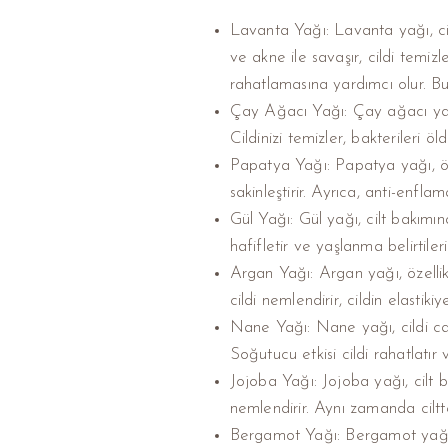
Lavanta Yağı: Lavanta yağı, cilt 
ve akne ile savaşır, cildi temizl
rahatlamasına yardımcı olur. Bu 
Çay Ağacı Yağı: Çay ağacı yağı, 
Cildinizi temizler, bakterileri
Papatya Yağı: Papatya yağı, özell
sakinleştirir. Ayrıca, anti-enflam
Gül Yağı: Gül yağı, cilt bakımınd
hafifletir ve yaşlanma belirtile
Argan Yağı: Argan yağı, özellikl
cildi nemlendirir, cildin elastikiy
Nane Yağı: Nane yağı, cildi canl
Soğutucu etkisi cildi rahatlatır v
Jojoba Yağı: Jojoba yağı, cilt ba
nemlendirir. Aynı zamanda ciltte
Bergamot Yağı: Bergamot yağı, ci