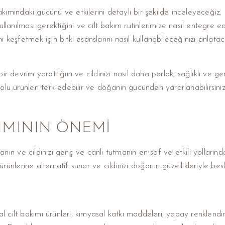
akımındaki gücünü ve etkilerini detaylı bir şekilde inceleyeceğiz. 
lanılması gerektiğini ve cilt bakım rutinlerimize nasıl entegre ed
nı keşfetmek için bitki esanslarını nasıl kullanabileceğinizi anlatac
l bir devrim yarattığını ve cildinizi nasıl daha parlak, sağlıklı v
 dolu ürünleri terk edebilir ve doğanın gücünden yararlanabilirsiniz
IMININ ÖNEMI
manın ve cildinizi genç ve canlı tutmanın en saf ve etkili yollarınd
ürünlerine alternatif sunar ve cildinizi doğanın güzellikleriyle be
ilt bakımı ürünleri, kimyasal katkı maddeleri, yapay renklendiri