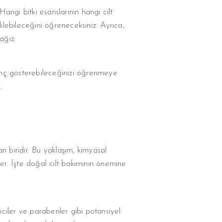
Hangi bitki esanslarının hangi cilt
ilebileceğini öğreneceksiniz. Ayrıca,
ağız.
e genç gösterebileceğinizi öğrenmeye
.
an biridir. Bu yaklaşım, kimyasal
sler. İşte doğal cilt bakımının önemine
ciler ve parabenler gibi potansiyel