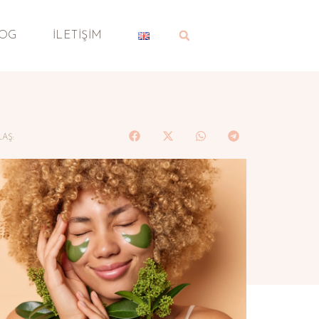
OG
İLETIŞIM
LAŞ: