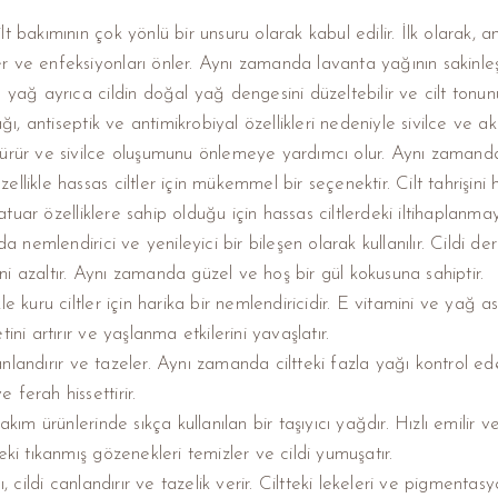
bakımının çok yönlü bir unsuru olarak kabul edilir. İlk olarak, ant
er ve enfeksiyonları önler. Aynı zamanda lavanta yağının sakinleşti
yağ ayrıca cildin doğal yağ dengesini düzeltebilir ve cilt tonunu 
antiseptik ve antimikrobiyal özellikleri nedeniyle sivilce ve akn
 öldürür ve sivilce oluşumunu önlemeye yardımcı olur. Aynı zamand
ikle hassas ciltler için mükemmel bir seçenektir. Cilt tahrişini hafif
atuar özelliklere sahip olduğu için hassas ciltlerdeki iltihaplanmayı
a nemlendirici ve yenileyici bir bileşen olarak kullanılır. Cildi der
rini azaltır. Aynı zamanda güzel ve hoş bir gül kokusuna sahiptir.
e kuru ciltler için harika bir nemlendiricidir. E vitamini ve yağ a
etini artırır ve yaşlanma etkilerini yavaşlatır.
andırır ve tazeler. Aynı zamanda ciltteki fazla yağı kontrol edebili
e ferah hissettirir.
kım ürünlerinde sıkça kullanılan bir taşıyıcı yağdır. Hızlı emilir v
ki tıkanmış gözenekleri temizler ve cildi yumuşatır.
ldi canlandırır ve tazelik verir. Ciltteki lekeleri ve pigmentasyon