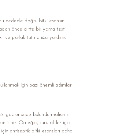
r, bu nedenle doğru bitki esansını
nmadan önce ciltte bir yama testi
klı ve parlak tutmanıza yardımcı
 kullanmak için bazı önemli adımları
tinizi göz önünde bulundurmalısınız.
elisiniz. Örneğin, kuru ciltler için
r için antiseptik bitki esansları daha