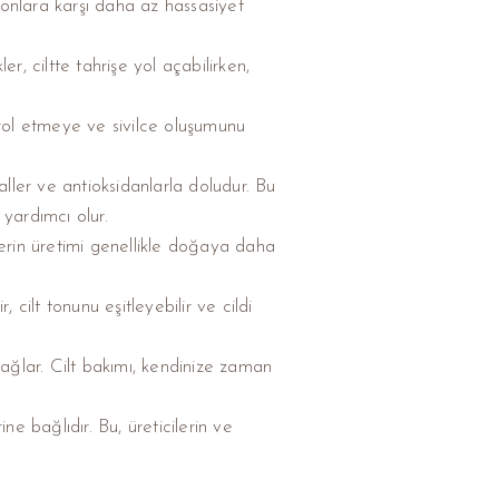
iyonlara karşı daha az hassasiyet
er, ciltte tahrişe yol açabilirken,
trol etmeye ve sivilce oluşumunu
aller ve antioksidanlarla doludur. Bu
 yardımcı olur.
lerin üretimi genellikle doğaya daha
, cilt tonunu eşitleyebilir ve cildi
sağlar. Cilt bakımı, kendinize zaman
ne bağlıdır. Bu, üreticilerin ve