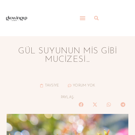
GÜL SUYUNUN MIS GIBI
MUCIZESI…
TAVSİYE
YORUM YOK
PAYLAŞ: