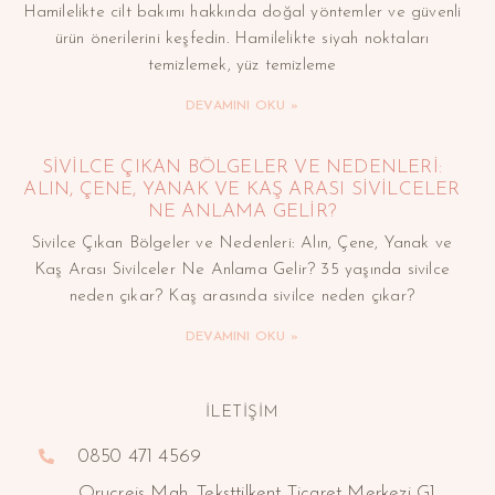
Hamilelikte cilt bakımı hakkında doğal yöntemler ve güvenli
ürün önerilerini keşfedin. Hamilelikte siyah noktaları
temizlemek, yüz temizleme
DEVAMINI OKU »
SIVILCE ÇIKAN BÖLGELER VE NEDENLERI:
ALIN, ÇENE, YANAK VE KAŞ ARASI SIVILCELER
NE ANLAMA GELIR?
Sivilce Çıkan Bölgeler ve Nedenleri: Alın, Çene, Yanak ve
Kaş Arası Sivilceler Ne Anlama Gelir? 35 yaşında sivilce
neden çıkar? Kaş arasında sivilce neden çıkar?
DEVAMINI OKU »
İLETİŞİM
0850 471 4569
Oruçreis Mah. Teksttilkent Ticaret Merkezi G1