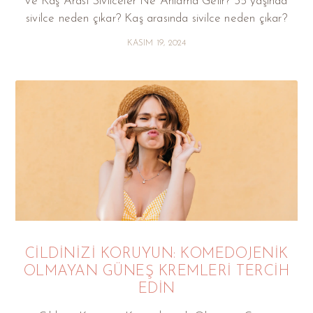
ve Kaş Arası Sivilceler Ne Anlama Gelir? 35 yaşında
sivilce neden çıkar? Kaş arasında sivilce neden çıkar?
KASIM 19, 2024
CILDINIZI KORUYUN: KOMEDOJENIK
OLMAYAN GÜNEŞ KREMLERI TERCIH
EDIN