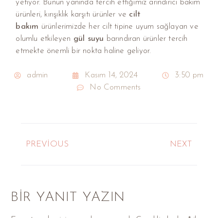
yetiyor. Bunun yanında tercih ettiğimiz arındırıcı bakım
ürünleri, kırışıklık karşıtı ürünler ve
cilt
bakım
ürünlerimizde her cilt tipine uyum sağlayan ve
olumlu etkileyen
gül suyu
barındıran ürünler tercih
etmekte önemli bir nokta haline geliyor.
admin
Kasım 14, 2024
3:50 pm
No Comments
PREVIOUS
NEXT
BIR YANIT YAZIN