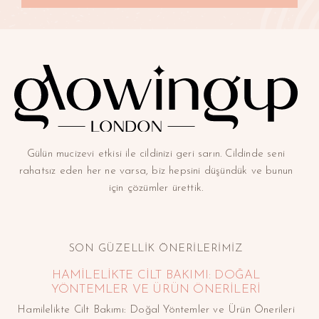
Gülün mucizevi etkisi ile cildinizi geri sarın. Cildinde seni
rahatsız eden her ne varsa, biz hepsini düşündük ve bunun
için çözümler ürettik.
SON GÜZELLİK ÖNERİLERİMİZ
HAMILELIKTE CILT BAKIMI: DOĞAL
YÖNTEMLER VE ÜRÜN ÖNERILERI
Hamilelikte Cilt Bakımı: Doğal Yöntemler ve Ürün Önerileri