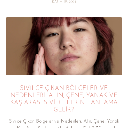
KASIM 19, 2024
SIVILCE ÇIKAN BÖLGELER VE
NEDENLERI: ALIN, ÇENE, YANAK VE
KAŞ ARASI SIVILCELER NE ANLAMA
GELIR?
Sivilce Çıkan Bölgeler ve Nedenleri: Alın, Çene, Yanak