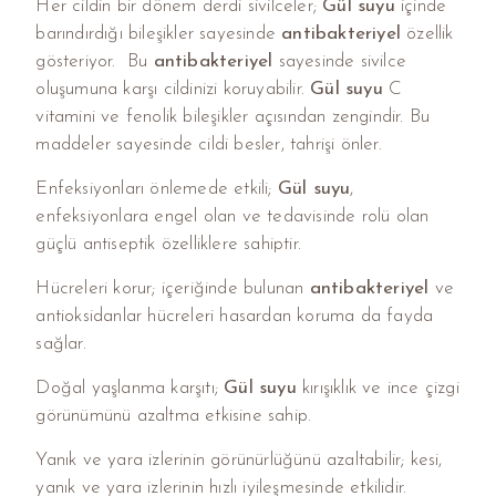
Her cildin bir dönem derdi sivilceler;
Gül suyu
içinde
barındırdığı bileşikler sayesinde
antibakteriyel
özellik
gösteriyor. Bu
antibakteriyel
sayesinde sivilce
oluşumuna karşı cildinizi koruyabilir.
Gül suyu
C
vitamini ve fenolik bileşikler açısından zengindir. Bu
maddeler sayesinde cildi besler, tahrişi önler.
Enfeksiyonları önlemede etkili;
Gül suyu
,
enfeksiyonlara engel olan ve tedavisinde rolü olan
güçlü antiseptik özelliklere sahiptir.
Hücreleri korur; içeriğinde bulunan
antibakteriyel
ve
antioksidanlar hücreleri hasardan koruma da fayda
sağlar.
Doğal yaşlanma karşıtı;
Gül suyu
kırışıklık ve ince çizgi
görünümünü azaltma etkisine sahip.
Yanık ve yara izlerinin görünürlüğünü azaltabilir; kesi,
yanık ve yara izlerinin hızlı iyileşmesinde etkilidir.