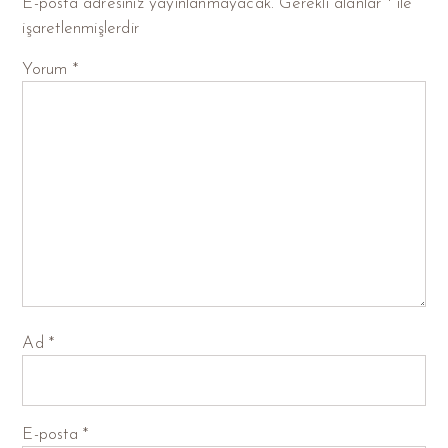
E-posta adresiniz yayınlanmayacak.
Gerekli alanlar
*
ile
işaretlenmişlerdir
Yorum
*
Ad
*
E-posta
*