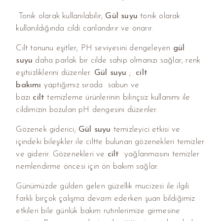
Tonik olarak kullanılabilir;
Gül suyu
tonik olarak
kullanıldığında cildi canlandırır ve onarır.
Cilt tonunu eşitler; PH seviyesini dengeleyen
gül
suyu
daha parlak bir cilde sahip olmanızı sağlar, renk
eşitsizliklerini düzenler.
Gül suyu
;
cilt
bakımı
yaptığımız sırada sabun ve
bazı
cilt
temizleme ürünlerinin bilinçsiz kullanımı ile
cildimizin bozulan pH dengesini düzenler.
Gözenek giderici;
Gül suyu
temizleyici etkisi ve
içindeki bileşikler ile ciltte bulunan gözenekleri temizler
ve giderir. Gözenekleri ve
cilt
yağlanmasını temizler
nemlendirme öncesi için ön bakım sağlar.
Günümüzde gülden gelen güzellik mucizesi ile ilgili
farklı birçok çalışma devam ederken şuan bildiğimiz
etkileri bile günlük bakım rutinlerimize girmesine