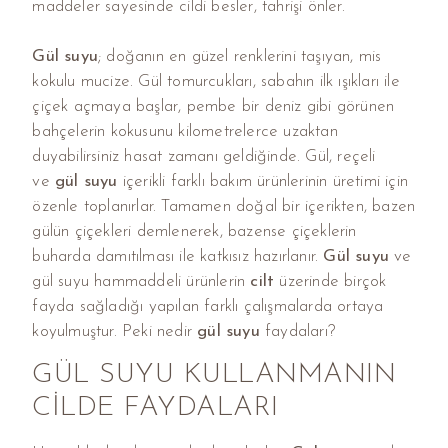
maddeler sayesinde cildi besler, tahrişi önler.
Gül suyu
; doğanın en güzel renklerini taşıyan, mis
kokulu mucize. Gül tomurcukları, sabahın ilk ışıkları ile
çiçek açmaya başlar, pembe bir deniz gibi görünen
bahçelerin kokusunu kilometrelerce uzaktan
duyabilirsiniz hasat zamanı geldiğinde. Gül, reçeli
ve
gül suyu
içerikli farklı bakım ürünlerinin üretimi için
özenle toplanırlar. Tamamen doğal bir içerikten, bazen
gülün çiçekleri demlenerek, bazense çiçeklerin
buharda damıtılması ile katkısız hazırlanır.
Gül suyu
ve
gül suyu hammaddeli ürünlerin
cilt
üzerinde birçok
fayda sağladığı yapılan farklı çalışmalarda ortaya
koyulmuştur. Peki nedir
gül suyu
faydaları?
GÜL SUYU KULLANMANIN
CILDE FAYDALARI